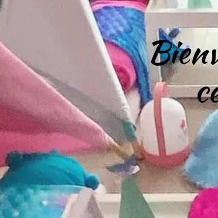
Bienv
c