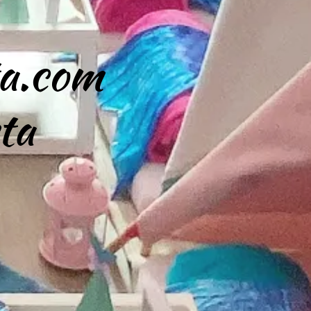
ta.com
ta